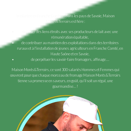
Implantée en Franche Comté et dans les pays de Savoie, Maison
Monts&Terroirs est fière :
de tisser des liens étroits avec ses producteurs de lait avec une
rémunération équitable,
de contribuer au maintien des exploitations dans des territoires
ruraux et à l'installation de jeunes agriculteurs en Franche Comté, en
Haute Saône et en Savoie,
de perpétuer les savoir-faire fromagers, affinage....
Maison Monts&Terroirs, ce sont 300 salariés Hommes et Femmes qui
œuvrent pour que chaque morceau de fromage Maison Monts&Terroirs
tienne sa promesse en saveurs, en goût, qu'il soit un régal, une
gourmandise... !